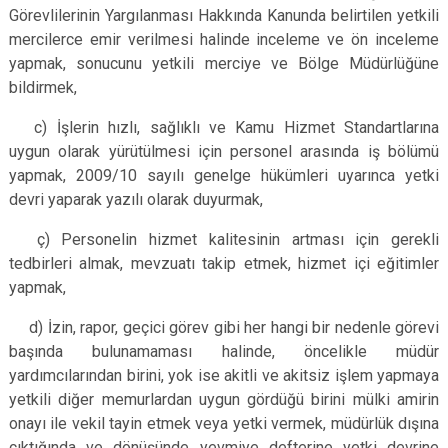
Görevlilerinin Yargılanması Hakkında Kanunda belirtilen yetkili
mercilerce emir verilmesi halinde inceleme ve ön inceleme
yapmak, sonucunu yetkili merciye ve Bölge Müdürlüğüne
bildirmek,
c) İşlerin hızlı, sağlıklı ve Kamu Hizmet Standartlarına
uygun olarak yürütülmesi için personel arasında iş bölümü
yapmak, 2009/10 sayılı genelge hükümleri uyarınca yetki
devri yaparak yazılı olarak duyurmak,
ç) Personelin hizmet kalitesinin artması için gerekli
tedbirleri almak, mevzuatı takip etmek, hizmet içi eğitimler
yapmak,
d) İzin, rapor, geçici görev gibi her hangi bir nedenle görevi
başında bulunamaması halinde, öncelikle müdür
yardımcılarından birini, yok ise akitli ve akitsiz işlem yapmaya
yetkili diğer memurlardan uygun gördüğü birini mülki amirin
onayı ile vekil tayin etmek veya yetki vermek, müdürlük dışına
çıktığında ve dönüşünde yevmiye defterine yetki devrine