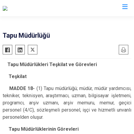
Elazığ
Tapu Müdürlüğü
Ağın
Keban
Alacakaya
Kovancılar
Tapu Müdürlükleri Teşkilat ve Görevleri
Arıcak
Maden
Baskil
Palu
Teşkilat
Karakoçan
Sivrice
MADDE 18-
(1) Tapu müdürlüğü; müdür, müdür yardımcısı,
tekniker, teknisyen, araştırmacı, uzman, bilgisayar işletmeni,
programcı, arşiv uzmanı, arşiv memuru, memur, geçici
personel (4/C), sözleşmeli personel, işçi ve hizmetli unvanlı
personelden oluşur.
Tapu Müdürlüklerinin Görevleri