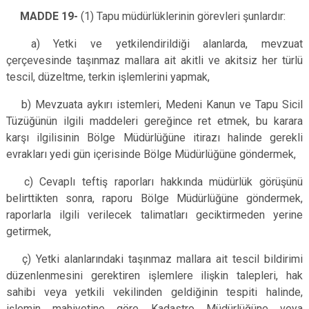
MADDE 19-
(1) Tapu müdürlüklerinin görevleri şunlardır:
a) Yetki ve yetkilendirildiği alanlarda, mevzuat
çerçevesinde taşınmaz mallara ait akitli ve akitsiz her türlü
tescil, düzeltme, terkin işlemlerini yapmak,
b) Mevzuata aykırı istemleri, Medeni Kanun ve Tapu Sicil
Tüzüğünün ilgili maddeleri gereğince ret etmek, bu karara
karşı ilgilisinin Bölge Müdürlüğüne itirazı halinde gerekli
evrakları yedi gün içerisinde Bölge Müdürlüğüne göndermek,
c) Cevaplı teftiş raporları hakkında müdürlük görüşünü
belirttikten sonra, raporu Bölge Müdürlüğüne göndermek,
raporlarla ilgili verilecek talimatları geciktirmeden yerine
getirmek,
ç) Yetki alanlarındaki taşınmaz mallara ait tescil bildirimi
düzenlenmesini gerektiren işlemlere ilişkin talepleri, hak
sahibi veya yetkili vekilinden geldiğinin tespiti halinde,
işlemin mahiyetine göre Kadastro Müdürlüğüne veya