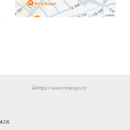
Palu
Sivrice
Leaflet
LAZIĞ