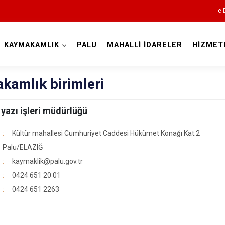
e-
KAYMAKAMLIK
PALU
MAHALLİ İDARELER
HİZMET
Elazığ
kamlık birimleri
 yazı işleri müdürlüğü
Kültür mahallesi Cumhuriyet Caddesi Hükümet Konağı Kat:2
Palu/ELAZIĞ
kaymaklik@palu.gov.tr
Ağın
0424 651 20 01
0424 651 2263
Alacakaya
Arıcak