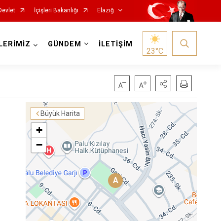
Devlet
İçişleri Bakanlığı
Elazığ
LERİMİZ
GÜNDEM
İLETİŞİM
23
°C
Büyük Harita
+
−
Keban
A
Kovancılar
Maden