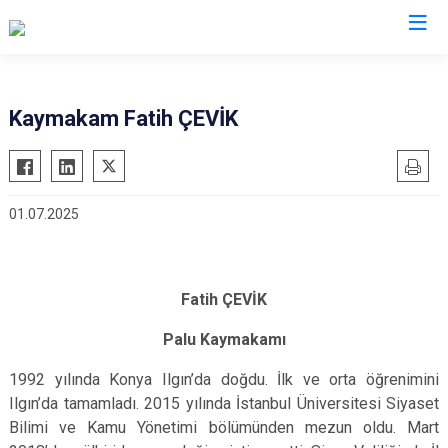
Elazığ
Kaymakam Fatih ÇEVİK
Ağın
Keban
Alacakaya
Kovancılar
01.07.2025
Arıcak
Maden
Baskil
Palu
Karakoçan
Sivrice
Fatih ÇEVİK
Palu Kaymakamı
1992 yılında Konya Ilgın’da doğdu. İlk ve orta öğrenimini
Ilgın’da tamamladı. 2015 yılında İstanbul Üniversitesi Siyaset
Bilimi ve Kamu Yönetimi bölümünden mezun oldu. Mart