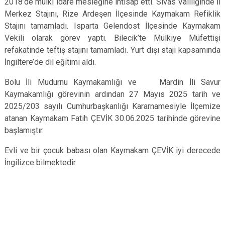
2018’de mülki idare mesleğine intisap etti. Sivas Valiliğinde İl
Merkez Stajını, Rize Ardeşen İlçesinde Kaymakam Refiklik
Stajını tamamladı. Isparta Gelendost İlçesinde Kaymakam
Vekili olarak görev yaptı. Bilecik’te Mülkiye Müfettişi
refakatinde teftiş stajını tamamladı. Yurt dışı stajı kapsamında
İngiltere’de dil eğitimi aldı.
Bolu İli Mudurnu Kaymakamlığı ve Mardin İli Savur
Kaymakamlığı görevinin ardından 27 Mayıs 2025 tarih ve
2025/203 sayılı Cumhurbaşkanlığı Kararnamesiyle İlçemize
atanan Kaymakam Fatih ÇEVİK 30.06.2025 tarihinde görevine
başlamıştır.
Evli ve bir çocuk babası olan Kaymakam ÇEVİK iyi derecede
İngilizce bilmektedir.