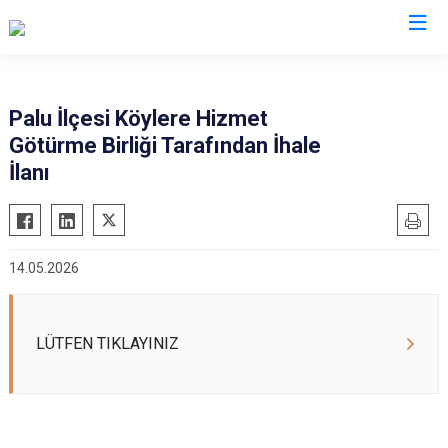
Elazığ
Palu İlçesi Köylere Hizmet
Götürme Birliği Tarafından İhale
Ağın
Keban
İlanı
Alacakaya
Kovancılar
Arıcak
Maden
Baskil
Palu
14.05.2026
Karakoçan
Sivrice
LÜTFEN TIKLAYINIZ