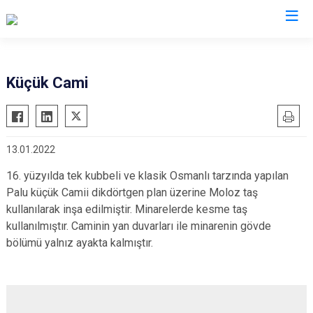
Elazığ
Küçük Cami
Ağın
Keban
Alacakaya
Kovancılar
13.01.2022
Arıcak
Maden
Baskil
Palu
16. yüzyılda tek kubbeli ve klasik Osmanlı tarzında yapılan
Palu küçük Camii dikdörtgen plan üzerine Moloz taş
Karakoçan
Sivrice
kullanılarak inşa edilmiştir. Minarelerde kesme taş
kullanılmıştır. Caminin yan duvarları ile minarenin gövde
bölümü yalnız ayakta kalmıştır.